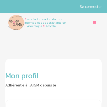
Se connecter
A
ssociation nationale des
I
nternes et des assistants en
G
ynécologie
M
édicale
Mon profil
Adhérent.e à l'AIGM depuis le