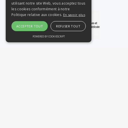
utilisant notre site Web, vous acceptez tous
les cookies conformément à notre
Politique relative aux cookies.
En savoir plus
ACCEPTER TOUT
REFUSER TOUT
POWERED BY COOKIESCRIPT
Nous rejoindre
L'ASSOCIATION
Qui sommes nous ?
Evènements
Cotisations
Partenaires