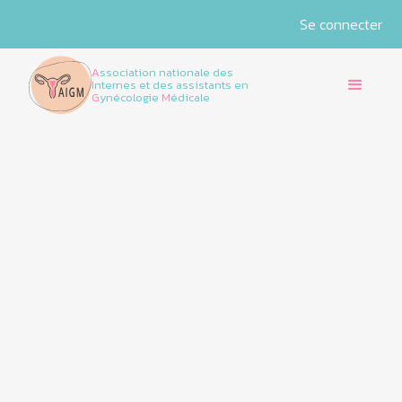
Se connecter
A
ssociation nationale des
I
nternes et des assistants en
G
ynécologie
M
édicale