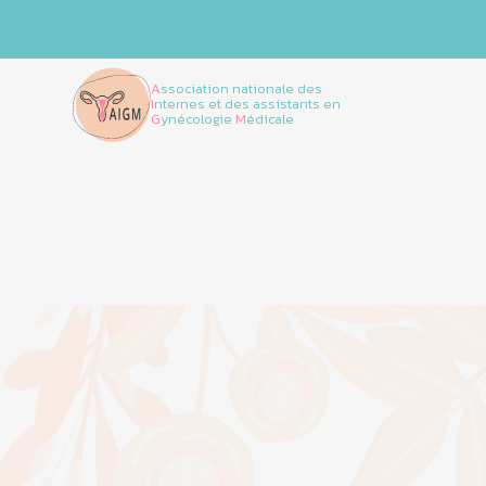
A
ssociation nationale des
I
nternes et des assistants en
G
ynécologie
M
édicale