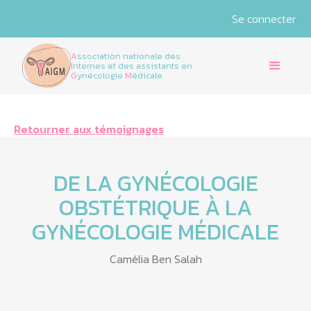
Se connecter
A
ssociation nationale des
I
nternes et des assistants en
G
ynécologie
M
édicale
Retourner aux témoignages
DE LA GYNÉCOLOGIE
OBSTÉTRIQUE À LA
GYNÉCOLOGIE MÉDICALE
Camélia Ben Salah