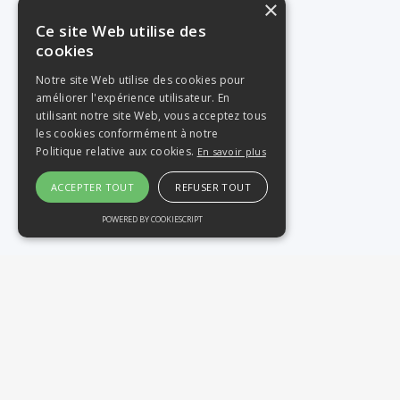
×
Partenaires
Ce site Web utilise des
cookies
FORMATION
Notre site Web utilise des cookies pour
améliorer l'expérience utilisateur. En
Présentation
utilisant notre site Web, vous acceptez tous
les cookies conformément à notre
Enseignements du DES
Politique relative aux cookies.
En savoir plus
DU & DIU
ACCEPTER TOUT
REFUSER TOUT
FST
POWERED BY COOKIESCRIPT
Le cursus de recherche
RESOURCES
Fiches villes
Offres d'emploi
Ressources utiles